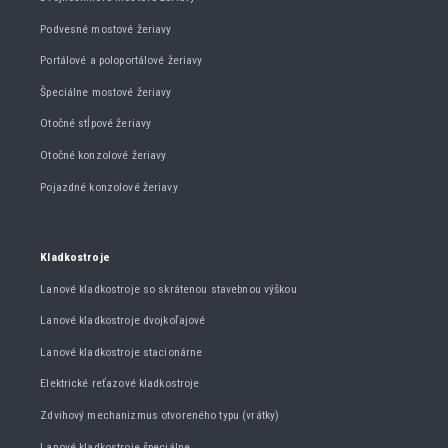
Podvesné mostové žeriavy
Portálové a poloportálové žeriavy
Špeciálne mostové žeriavy
Otočné stĺpové žeriavy
Otočné konzolové žeriavy
Pojazdné konzolové žeriavy
Kladkostroje
Lanové kladkostroje so skrátenou stavebnou výškou
Lanové kladkostroje dvojkoľajové
Lanové kladkostroje stacionárne
Elektrické reťazové kladkostroje
Zdvihový mechanizmus otvoreného typu (vrátky)
Lanové kladkostroje špeciálne