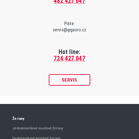
482 427 047
Pište:
servis@gigasro.cz
Hot line:
724 427 047
SERVIS
Žeriavy
Jednonosníkové mostové žeriavy
Dvojnosníkové mostové žeriavy