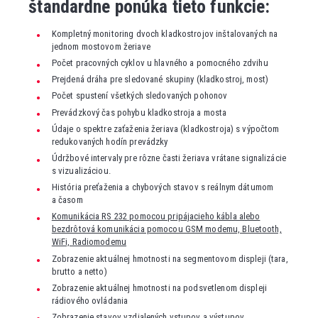
štandardne ponúka tieto funkcie:
Kompletný monitoring dvoch kladkostrojov inštalovaných na
jednom mostovom žeriave
Počet pracovných cyklov u hlavného a pomocného zdvihu
Prejdená dráha pre sledované skupiny (kladkostroj, most)
Počet spustení všetkých sledovaných pohonov
Prevádzkový čas pohybu kladkostroja a mosta
Údaje o spektre zaťaženia žeriava (kladkostroja) s výpočtom
redukovaných hodín prevádzky
Údržbové intervaly pre rôzne časti žeriava vrátane signalizácie
s vizualizáciou.
História preťaženia a chybových stavov s reálnym dátumom
a časom
Komunikácia RS 232 pomocou pripájacieho kábla alebo
bezdrôtová komunikácia pomocou GSM modemu, Bluetooth,
WiFi, Radiomodemu
Zobrazenie aktuálnej hmotnosti na segmentovom displeji (tara,
brutto a netto)
Zobrazenie aktuálnej hmotnosti na podsvetlenom displeji
rádiového ovládania
Zobrazenie stavov vzdialených vstupov a výstupov