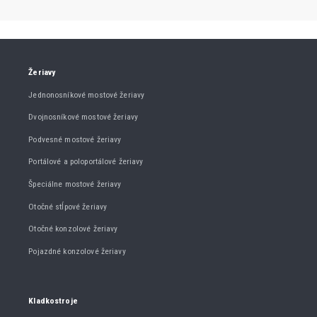
Žeriavy
Jednonosníkové mostové žeriavy
Dvojnosníkové mostové žeriavy
Podvesné mostové žeriavy
Portálové a poloportálové žeriavy
Špeciálne mostové žeriavy
Otočné stĺpové žeriavy
Otočné konzolové žeriavy
Pojazdné konzolové žeriavy
Kladkostroje