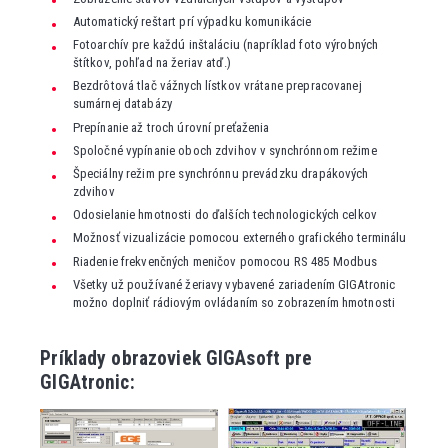
Automatický reštart prí výpadku komunikácie
Fotoarchív pre každú inštaláciu (napríklad foto výrobných
štítkov, pohľad na žeriav atď.)
Bezdrôtová tlač vážnych lístkov vrátane prepracovanej
sumárnej databázy
Prepínanie až troch úrovní preťaženia
Spoločné vypínanie oboch zdvihov v synchrónnom režime
Špeciálny režim pre synchrónnu prevádzku drapákových
zdvihov
Odosielanie hmotnosti do ďalších technologických celkov
Možnosť vizualizácie pomocou externého grafického terminálu
Riadenie frekvenčných meničov pomocou RS 485 Modbus
Všetky už používané žeriavy vybavené zariadením GIGAtronic
možno doplniť rádiovým ovládaním so zobrazením hmotnosti
Príklady obrazoviek GIGAsoft pre
GIGAtronic: