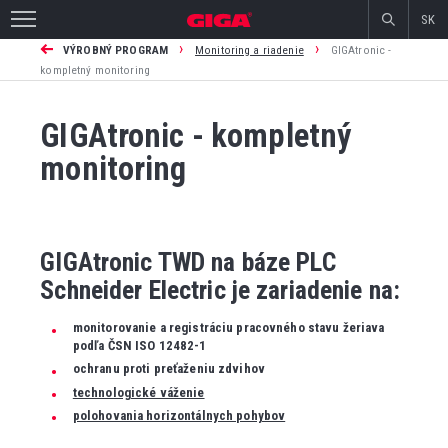
SK
›
›
VÝROBNÝ PROGRAM
Monitoring a riadenie
GIGAtronic -
kompletný monitoring
GIGAtronic - kompletný
monitoring
GIGAtronic TWD na báze PLC
Schneider Electric je zariadenie na:
monitorovanie a registráciu pracovného stavu žeriava
podľa ČSN ISO 12482-1
ochranu proti preťaženiu
zdvihov
technologické váženie
polohovania horizontálnych pohybov