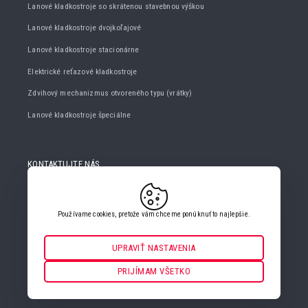
Lanové kladkostroje so skrátenou stavebnou výškou
Lanové kladkostroje dvojkoľajové
Lanové kladkostroje stacionárne
Elektrické reťazové kladkostroje
Zdvihový mechanizmus otvoreného typu (vrátky)
Lanové kladkostroje špeciálne
KONTAKTUJTE NÁS
+420 482 427 020
info@gigasro.cz
Používame cookies, pretože vám chceme ponúknuť to najlepšie.
UPRAVIŤ NASTAVENIA
Nevyhnutné
VŽDY AKTÍVNE
PRIJÍMAM VŠETKO
NASTAVENIA COOKIES
Pre kľúčové funkcie webových stránok ako je zabezpečenie,
správa siete, prístupnosť a základné štatistiky o návštevníkoch.
Funkčné a preferenčné