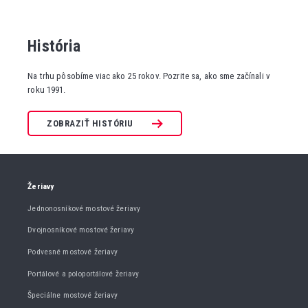
História
Na trhu pôsobíme viac ako 25 rokov. Pozrite sa, ako sme začínali v
roku 1991.
ZOBRAZIŤ HISTÓRIU
Žeriavy
Jednonosníkové mostové žeriavy
Dvojnosníkové mostové žeriavy
Podvesné mostové žeriavy
Portálové a poloportálové žeriavy
Špeciálne mostové žeriavy