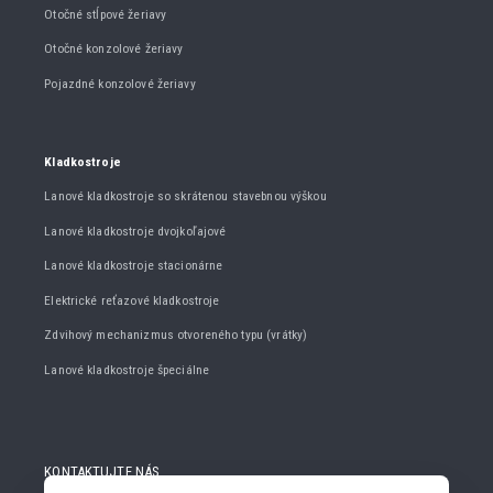
Otočné stĺpové žeriavy
Otočné konzolové žeriavy
Pojazdné konzolové žeriavy
Kladkostroje
Lanové kladkostroje so skrátenou stavebnou výškou
Lanové kladkostroje dvojkoľajové
Lanové kladkostroje stacionárne
Elektrické reťazové kladkostroje
Zdvihový mechanizmus otvoreného typu (vrátky)
Lanové kladkostroje špeciálne
KONTAKTUJTE NÁS