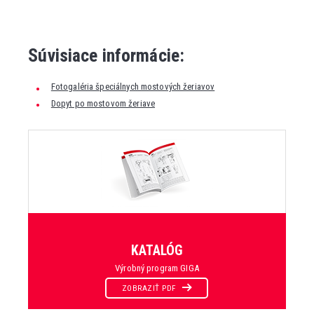
Súvisiace informácie:
Fotogaléria špeciálnych mostových žeriavov
Dopyt po mostovom žeriave
KATALÓG
Výrobný program GIGA
ZOBRAZIŤ PDF