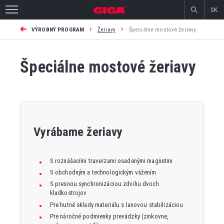
SK
›
›
VÝROBNÝ PROGRAM
Žeriavy
Špeciálne mostové žeriavy
Špeciálne mostové žeriavy
Vyrábame žeriavy
S roznášacími traverzami osadenými magnetmi
S obchodným a technologickým vážením
S presnou synchronizáciou zdvihu dvoch
kladkostrojov
Pre hutné sklady materiálu s lanovou stabilizáciou
Pre náročné podmienky prevádzky (zinkovne,