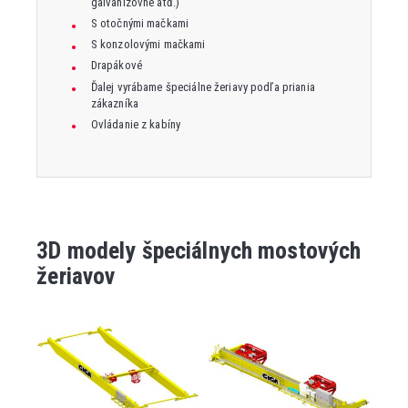
galvanizovne atď.)
S otočnými mačkami
S konzolovými mačkami
Drapákové
Ďalej vyrábame špeciálne žeriavy podľa priania
zákazníka
Ovládanie z kabíny
3D modely špeciálnych mostových
žeriavov