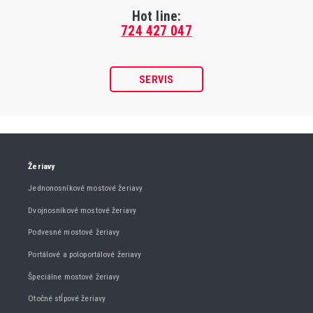
Hot line:
724 427 047
SERVIS
Žeriavy
Jednonosníkové mostové žeriavy
Dvojnosníkové mostové žeriavy
Podvesné mostové žeriavy
Portálové a poloportálové žeriavy
Špeciálne mostové žeriavy
Otočné stĺpové žeriavy