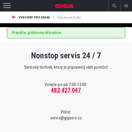
SK
›
VÝROBNÝ PROGRAM
Žeriavové dráhy
Prepáčte, pridávame informácie
Nonstop servis 24 / 7
Servisný technik, ktorý je pripravený vám pomôcť
Volejte po-pá 7:00-15:00:
482 427 047
Pište:
servis@gigasro.cz