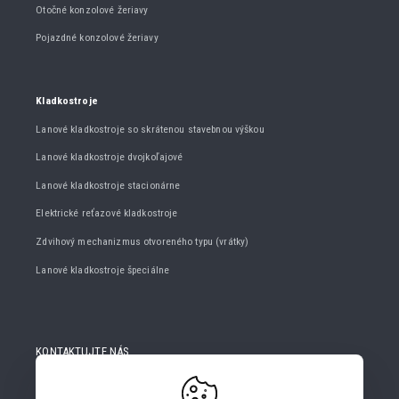
Otočné konzolové žeriavy
Pojazdné konzolové žeriavy
Kladkostroje
Lanové kladkostroje so skrátenou stavebnou výškou
Lanové kladkostroje dvojkoľajové
Lanové kladkostroje stacionárne
Elektrické reťazové kladkostroje
Zdvihový mechanizmus otvoreného typu (vrátky)
Lanové kladkostroje špeciálne
KONTAKTUJTE NÁS
+420 482 427 020
info@gigasro.cz