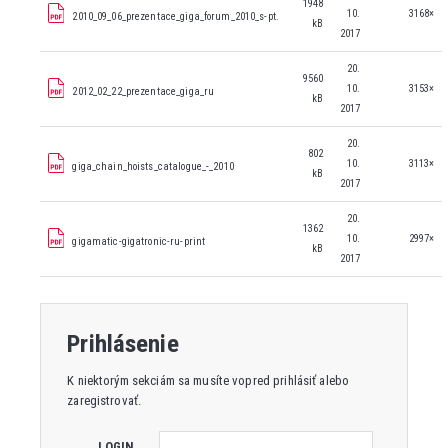
1948
10.
3168×
2010_09_06_prezentace_giga_forum_2010_s-pt.
kB
2017
20.
9560
10.
3153×
2012_02_22_prezentace_giga_ru
kB
2017
20.
802
10.
3113×
giga_chain_hoists_catalogue_-_2010
kB
2017
20.
1362
10.
2997×
gigamatic-gigatronic-ru-print
kB
2017
Prihlásenie
K niektorým sekciám sa musíte vopred prihlásiť alebo
zaregistrovať.
LOGIN