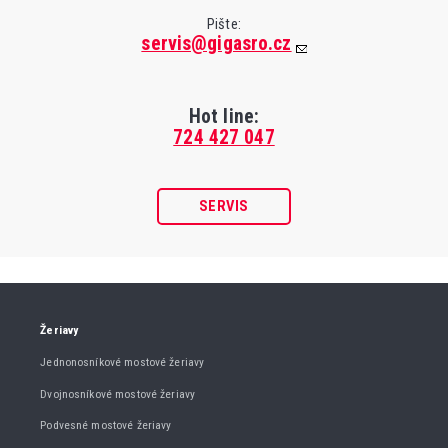
Pište:
servis@gigasro.cz
Hot line:
724 427 047
SERVIS
Žeriavy
Jednonosníkové mostové žeriavy
Dvojnosníkové mostové žeriavy
Podvesné mostové žeriavy