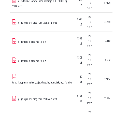
3016
elektricke-lanove-kladkostroje-800-50000kg-
10.
3747×
kB
2016web
2017
20.
5634
10.
3478×
giga-vyrobni-program-2012-ru-web
kB
2017
20.
1338
10.
3431×
gigatronic-gigamatic-en
kB
2017
20.
1303
10.
3323×
gigatronic-gigamatic-cz
kB
2017
20.
47
10.
3235×
kB
tabulka_parametru_pojezdovych_jednotek_a_pricniku
2017
20.
5128
10.
3172×
giga-vyrobni-program-2016-cz-web
kB
2017
20.