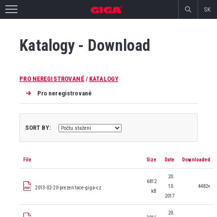
SK
Katalogy - Download
PRO NEREGISTROVANÉ
/
KATALOGY
Pro neregistrované
SORT BY:
File
Size
Date
Downloaded
20.
6812
10.
4482×
2013-02-20-prezentace-giga-cz
kB
2017
20.