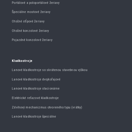
Portálové a poloportálové žeriavy
Špeciálne mostové žeriavy
Otočné stĺpové žeriavy
Otočné konzolové žeriavy
Pojazdné konzolové žeriavy
Kladkostroje
Lanové kladkostroje so skrátenou stavebnou výškou
Lanové kladkostroje dvojkoľajové
Lanové kladkostroje stacionárne
Elektrické reťazové kladkostroje
Zdvihový mechanizmus otvoreného typu (vrátky)
Lanové kladkostroje špeciálne