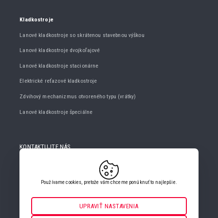
Kladkostroje
Lanové kladkostroje so skrátenou stavebnou výškou
Lanové kladkostroje dvojkoľajové
Lanové kladkostroje stacionárne
Elektrické reťazové kladkostroje
Zdvihový mechanizmus otvoreného typu (vrátky)
Lanové kladkostroje špeciálne
KONTAKTUJTE NÁS
+420 482 427 020
info@gigasro.cz
Používame cookies, pretože vám chceme ponúknuť to najlepšie.
UPRAVIŤ NASTAVENIA
Nevyhnutné