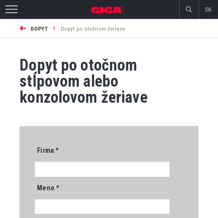
SK
›
DOPYT
Dopyt po otočnom žeriave
Dopyt po otočnom
stĺpovom alebo
konzolovom žeriave
Firma
*
Meno
*