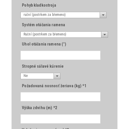
Pohyb kladkostroja
ruční (postrkem za břemeno)
Systém otáčania ramena
Ruční (postrkem za břemeno)
Uhol otáčania ramena (°)
Stropné sálavé kúrenie
Ne
Požadovaná nosnosť žeriava (kg) *1
Výška zdvihu (m) *2