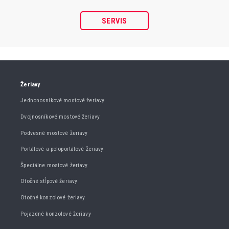
SERVIS
Žeriavy
Jednonosníkové mostové žeriavy
Dvojnosníkové mostové žeriavy
Podvesné mostové žeriavy
Portálové a poloportálové žeriavy
Špeciálne mostové žeriavy
Otočné stĺpové žeriavy
Otočné konzolové žeriavy
Pojazdné konzolové žeriavy