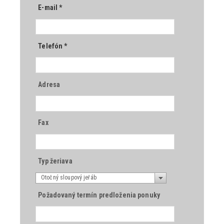
E-mail
*
Telefón
*
Adresa
Fax
Typ žeriava
Otočný sloupový jeřáb
Požadovaný termín predloženia ponuky