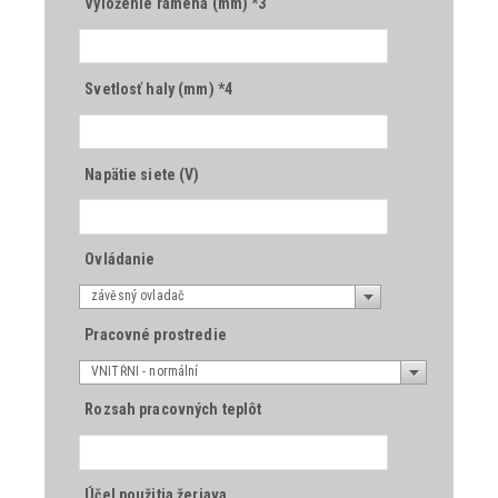
Vyloženie ramena (mm) *3
Svetlosť haly (mm) *4
Napätie siete (V)
Ovládanie
závěsný ovladač
Pracovné prostredie
VNITŘNÍ - normální
Rozsah pracovných teplôt
Účel použitia žeriava