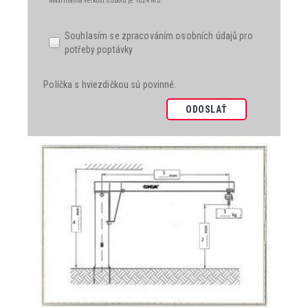
Maximálna veľkosť súboru je 1024 MB.
Souhlasím se zpracováním osobních údajů pro
potřeby poptávky
Políčka s hviezdičkou sú povinné.
ODOSLAŤ