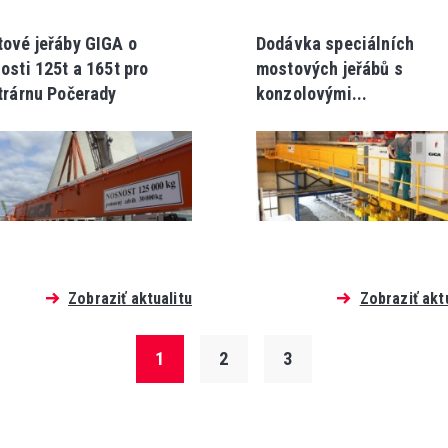
ové jeřáby GIGA o
Dodávka speciálních
osti 125t a 165t pro
mostových jeřábů s
trárnu Počerady
konzolovými...
Zobraziť aktualitu
Zobraziť akt
1
2
3