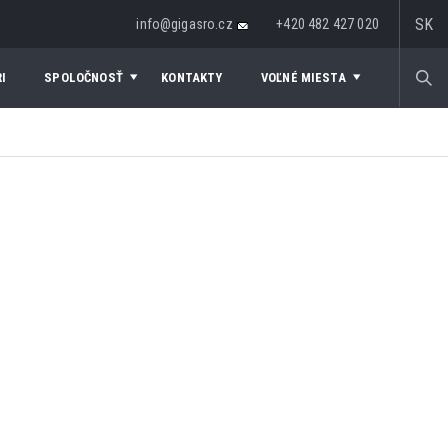
SK
info@gigasro.cz
+420 482 427 020
I
SPOLOČNOSŤ
KONTAKTY
VOĽNÉ MIESTA