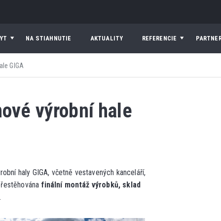
YT
NA STIAHNUTIE
AKTUALITY
REFERENCIE
PARTNER
ale GIGA
nové výrobní hale
robní haly GIGA, včetně vestavených kanceláří,
přestěhována
finální montáž výrobků, sklad
.