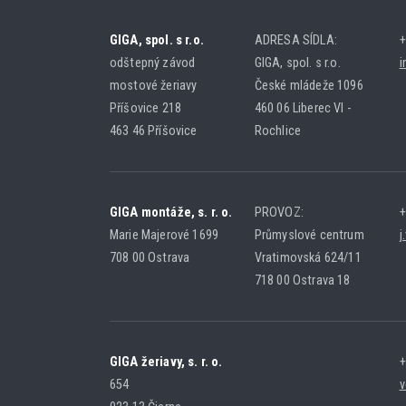
GIGA, spol. s r.o.
ADRESA SÍDLA:
+
odštepný závod
GIGA, spol. s r.o.
i
mostové žeriavy
České mládeže 1096
Příšovice 218
460 06 Liberec VI -
463 46 Příšovice
Rochlice
GIGA montáže, s. r. o.
PROVOZ:
+
Marie Majerové 1699
Průmyslové centrum
j
708 00 Ostrava
Vratimovská 624/11
718 00 Ostrava 18
GIGA žeriavy, s. r. o.
+
654
v