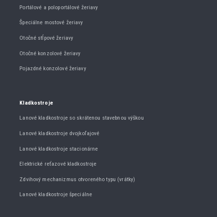
Portálové a poloportálové žeriavy
Špeciálne mostové žeriavy
Otočné stĺpové žeriavy
Otočné konzolové žeriavy
Pojazdné konzolové žeriavy
Kladkostroje
Lanové kladkostroje so skrátenou stavebnou výškou
Lanové kladkostroje dvojkoľajové
Lanové kladkostroje stacionárne
Elektrické reťazové kladkostroje
Zdvihový mechanizmus otvoreného typu (vrátky)
Lanové kladkostroje špeciálne