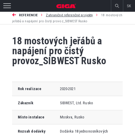
SK
›
›
REFERENCIE
Zahraničné referenčné projekty
18 mostových
jeřábů a napájení pro čistý provoz_SIBWEST Rusko
18 mostových jeřábů a
napájení pro čistý
provoz_SIBWEST Rusko
Rok realizace
2020-2021
Zákazník
SIBWEST, Ltd. Rusko
Místo instalace
Moskva, Rusko
Rozsah dodávky
Dodávka 18 jednonosníkových