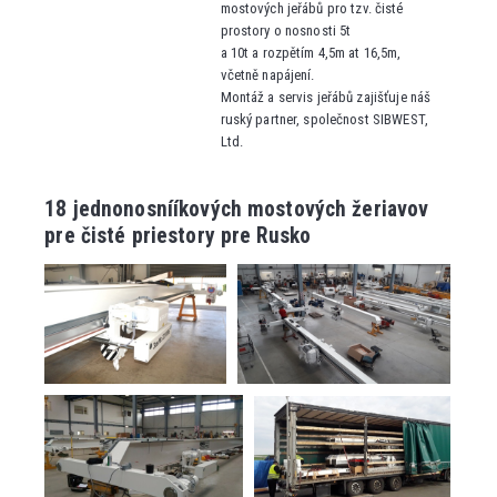
mostových jeřábů
pro tzv. čisté
prostory
o nosnosti 5t
a 10t
a rozpětím 4,5m at 16,5m
,
včetně napájení.
Montáž a servis jeřábů zajišťuje náš
ruský partner, společnost SIBWEST,
Ltd.
18 jednonosnííkových mostových žeriavov
pre čisté priestory pre Rusko