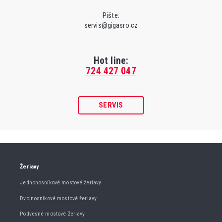
Pište:
servis@gigasro.cz
Hot line:
724 427 047
SERVIS
Žeriavy
Jednonosníkové mostové žeriavy
Dvojnosníkové mostové žeriavy
Podvesné mostové žeriavy