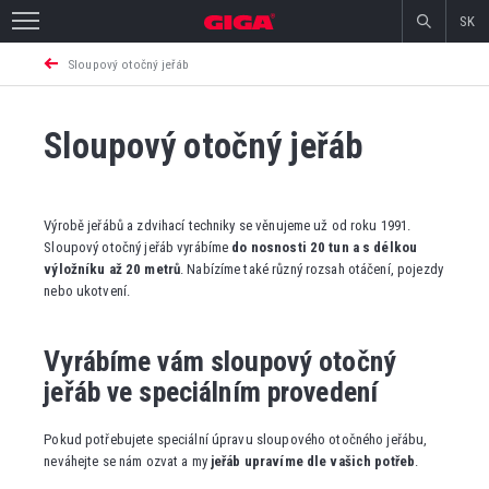
SK
Sloupový otočný jeřáb
Sloupový otočný jeřáb
Výrobě jeřábů a zdvihací techniky se věnujeme už od roku 1991.
Sloupový otočný jeřáb vyrábíme
do nosnosti 20 tun a s délkou
výložníku až 20 metrů
. Nabízíme také různý rozsah otáčení, pojezdy
nebo ukotvení.
Vyrábíme vám sloupový otočný
jeřáb ve speciálním provedení
Pokud potřebujete speciální úpravu sloupového otočného jeřábu,
neváhejte se nám ozvat a my
jeřáb upravíme dle vašich potřeb
.