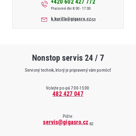
+420 602 427 772
Pracovné dni 8:00 - 17:00
k.kurilla@gigasro.cz
Nonstop servis 24 / 7
Servisný technik, ktorý je pripravený vám pomôcť
Volejte po-pá 7:00-15:00:
482 427 047
Pište:
servis@gigasro.cz