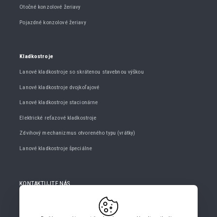
Otočné konzolové žeriavy
Pojazdné konzolové žeriavy
Kladkostroje
Lanové kladkostroje so skrátenou stavebnou výškou
Lanové kladkostroje dvojkoľajové
Lanové kladkostroje stacionárne
Elektrické reťazové kladkostroje
Zdvihový mechanizmus otvoreného typu (vrátky)
Lanové kladkostroje špeciálne
KONTAKTUJTE NÁS
+420 482 427 020
info@gigasro.cz