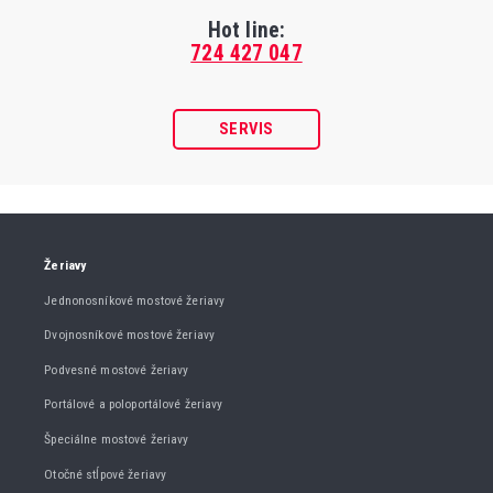
Hot line:
724 427 047
SERVIS
Žeriavy
Jednonosníkové mostové žeriavy
Dvojnosníkové mostové žeriavy
Podvesné mostové žeriavy
Portálové a poloportálové žeriavy
Špeciálne mostové žeriavy
Otočné stĺpové žeriavy