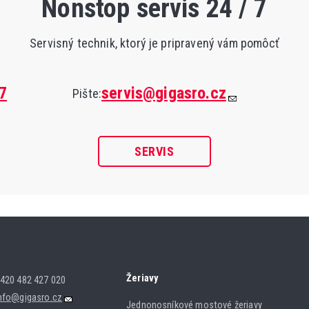
Nonstop servis 24 / 7
Servisný technik, ktorý je pripravený vám pomôcť
7
servis@gigasro.cz
Pište:
SERVIS
Žeriavy
420 482 427 020
nfo@gigasro.cz
Jednonosníkové mostové žeriavy