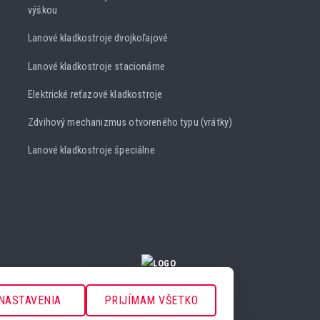
výškou
Lanové kladkostroje dvojkoľajové
Lanové kladkostroje stacionárne
Elektrické reťazové kladkostroje
Zdvihový mechanizmus otvoreného typu (vrátky)
Lanové kladkostroje špeciálne
NASTAVENIA COOKIES
NASTAVENIA
PRIJÍMAM VŠETKO