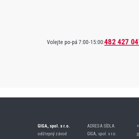
482 427 04
Volejte po-pá 7:00-15:00:
GIGA, spol. s r.o.
ADRESA SÍDLA:
+
odštepný závod
GIGA, spol. s r.o.
i