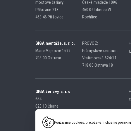
mostové žeriavy
České mládeže 1096
Příšovice 218
460 06 Liberec VI -
463 46 Příšovice
Rochlice
GIGA montáže, s. r. o.
PROVOZ:
+
Marie Majerové 1699
Průmyslové centrum
j
708 00 Ostrava
Vratimovská 624/11
718 00 Ostrava 18
GIGA žeriavy, s. r. o.
+
654
v
023 13 Čierne
SLOVENSKÁ REPUBLIKA
Používame cookies, pretože vám chceme ponúknuť 