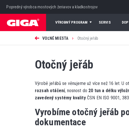
Popredný výrobca mostových žeriavov a kladkostrojov
VÝROBNÝ PROGRAM
SERVIS
DOP
›
VOĽNÉ MIESTA
Otočný jeřáb
Otočný jeřáb
Výrobě jeřábů se věnujeme už více než 16 let. U 
rozsah otáčení
, nosnost do
20 tun a délku výlož
zavedený systémy kvality
ČSN EN ISO 9001, 383
Vyrobíme otočný jeřáb po
dokumentace