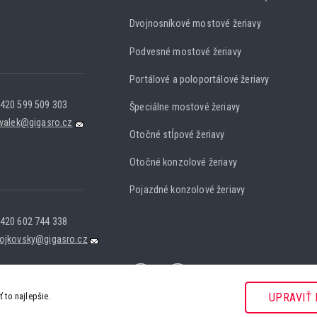
Dvojnosníkové mostové žeriavy
Podvesné mostové žeriavy
Portálové a poloportálové žeriavy
420 599 509 303
Špeciálne mostové žeriavy
.valek@gigasro.cz
Otočné stĺpové žeriavy
Otočné konzolové žeriavy
Pojazdné konzolové žeriavy
420 602 744 338
ojkovsky@gigasro.cz
to najlepšie.
UPRAVIŤ 