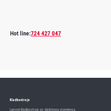
Hot line:
724 427 047
Kladkostroje
Lanové kladkostroje so skrátenou stavebnou