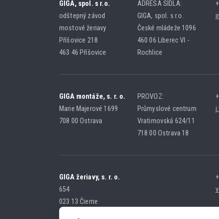
GIGA, spol. s r.o.
ADRESA SÍDLA:
+
odštepný závod
GIGA, spol. s r.o.
i
mostové žeriavy
České mládeže 1096
Příšovice 218
460 06 Liberec VI -
463 46 Příšovice
Rochlice
GIGA montáže, s. r. o.
PROVOZ:
+
Marie Majerové 1699
Průmyslové centrum
j
708 00 Ostrava
Vratimovská 624/11
718 00 Ostrava 18
GIGA žeriavy, s. r. o.
+
654
v
023 13 Čierne
SLOVENSKÁ REPUBLIKA