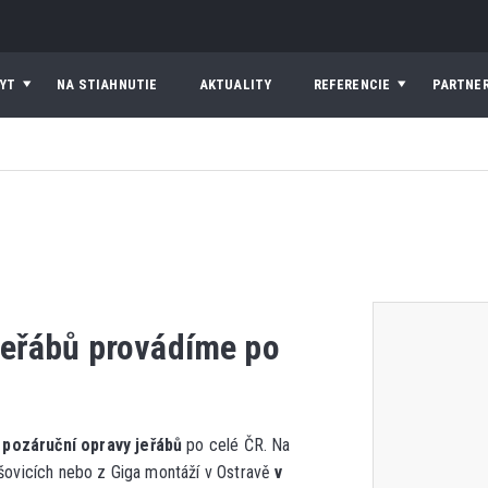
YT
NA STIAHNUTIE
AKTUALITY
REFERENCIE
PARTNER
jeřábů provádíme po
i pozáruční opravy jeřábů
po celé ČR. Na
íšovicích nebo z Giga montáží v Ostravě
v