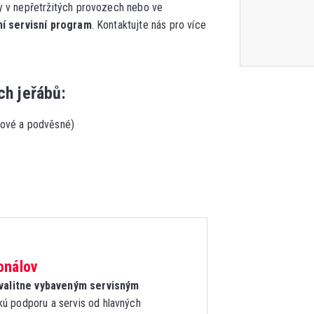
by v nepřetržitých provozech nebo ve
ní servisní program
. Kontaktujte nás pro více
ch jeřábů:
kové a podvěsné)
onálov
 kvalitne vybaveným servisným
kú podporu a servis od hlavných