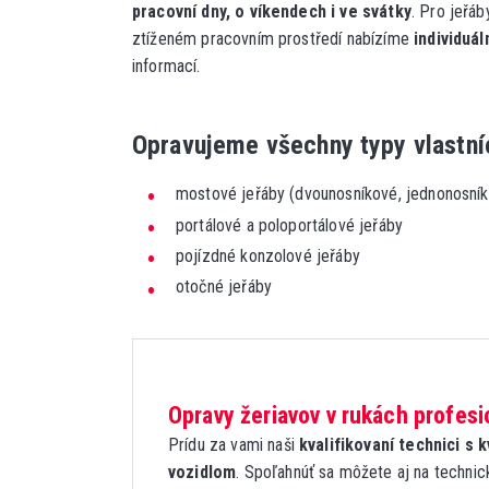
pracovní dny, o víkendech i ve svátky
. Pro jeřá
ztíženém pracovním prostředí nabízíme
individuál
informací.
Opravujeme všechny typy vlastní
mostové jeřáby (dvounosníkové, jednonosní
portálové a poloportálové jeřáby
pojízdné konzolové jeřáby
otočné jeřáby
Opravy žeriavov v rukách profesi
Prídu za vami naši
kvalifikovaní technici s
vozidlom
. Spoľahnúť sa môžete aj na technic