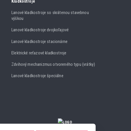
Kladkostroje
Lanové kladkostroje so skrátenou stavebnou
výškou
Lanové kladkostroje dvojkoľajové
Lanové kladkostroje stacionárne
Elektrické reťazové kladkostroje
Zdvihový mechanizmus otvoreného typu (vrátky)
Lanové kladkostroje špeciálne
NASTAVENIA COOKIES