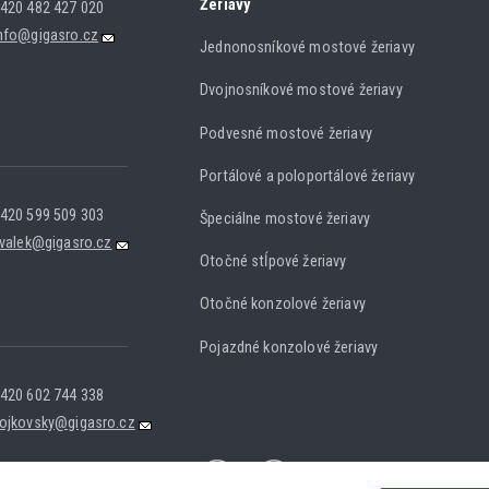
Žeriavy
420 482 427 020
nfo@gigasro.cz
Jednonosníkové mostové žeriavy
Dvojnosníkové mostové žeriavy
Podvesné mostové žeriavy
Portálové a poloportálové žeriavy
420 599 509 303
Špeciálne mostové žeriavy
.valek@gigasro.cz
Otočné stĺpové žeriavy
Otočné konzolové žeriavy
Pojazdné konzolové žeriavy
420 602 744 338
ojkovsky@gigasro.cz