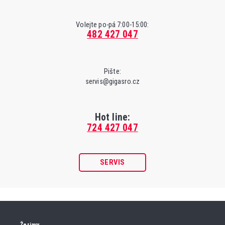
Volejte po-pá 7:00-15:00:
482 427 047
Pište:
servis@gigasro.cz
Hot line:
724 427 047
SERVIS
Žeriavy