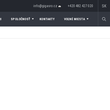
SK
info@gigasro.cz
+420 482 427 020
I
SPOLOČNOSŤ
KONTAKTY
VOĽNÉ MIESTA