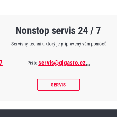
Nonstop servis 24 / 7
Servisný technik, ktorý je pripravený vám pomôcť
7
servis@gigasro.cz
Pište:
SERVIS