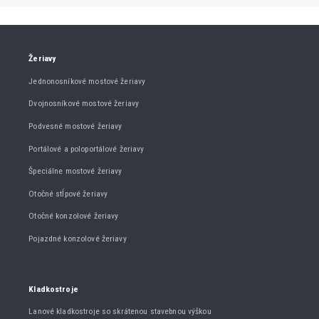
Žeriavy
Jednonosníkové mostové žeriavy
Dvojnosníkové mostové žeriavy
Podvesné mostové žeriavy
Portálové a poloportálové žeriavy
Špeciálne mostové žeriavy
Otočné stĺpové žeriavy
Otočné konzolové žeriavy
Pojazdné konzolové žeriavy
Kladkostroje
Lanové kladkostroje so skrátenou stavebnou výškou