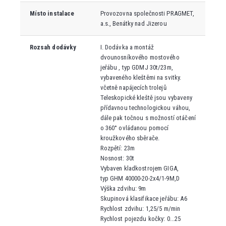
Místo instalace
Provozovna společnosti PRAGMET,
a.s., Benátky nad Jizerou
Rozsah dodávky
I. Dodávka a montáž
dvounosníkového mostového
jeřábu , typ GDMJ 30t/23m,
vybaveného kleštěmi na svitky.
včetně napájecích trolejů
Teleskopické kleště jsou vybaveny
přídavnou technologickou váhou,
dále pak točnou s možností otáčení
o 360° ovládanou pomocí
kroužkového sběrače.
Rozpětí: 23m
Nosnost: 30t
Vybaven kladkostrojem GIGA,
typ GHM 40000-20-2x4/1-9M,D
Výška zdvihu: 9m
Skupinová klasifikace jeřábu: A6
Rychlost zdvihu: 1,25/5 m/min
Rychlost pojezdu kočky: 0...25