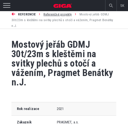
SK
›
›
REFERENCIE
Referenčné projekty
Mostový jeřáb GDMJ
30t/23m s kleštěmi na svitky plechů s otočí a vážením, Pragmet Benátky
n.J.
Mostový jeřáb GDMJ
30t/23m s kleštěmi na
svitky plechů s otočí a
vážením, Pragmet Benátky
n.J.
Rok realizace
2021
Zákazník
PRAGMET, a.s.