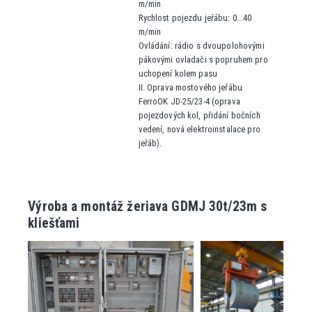
m/min
Rychlost pojezdu jeřábu: 0...40
m/min
Ovládání: rádio s dvoupolohovými
pákovými ovladači s popruhem pro
uchopení kolem pasu
II. Oprava mostového jeřábu
FerroOK JD-25/23-4 (oprava
pojezdových kol, přidání bočních
vedení, nová elektroinstalace pro
jeřáb).
Výroba a montáž žeriava GDMJ 30t/23m s
kliešťami