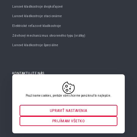
Lanové kladkostroje dvojkoľajové
Lanové kladkostroje stacionárne
Elektrické reťazové kladkostroje
Zdvihový mechanizmus otvoreného typu (vrátky)
Lanové kladkostroje špeciálne
KONTAKTUJTE NÁS
+420 482 427 020
info@gigasro.cz
Používame cookies, pretože vám chceme ponúknuť to najlepšie.
UPRAVIŤ NASTAVENIA
Nevyhnutné
VŽDY AKTÍVNE
PRIJÍMAM VŠETKO
NASTAVENIA COOKIES
Pre kľúčové funkcie webových stránok ako je zabezpečenie,
správa siete, prístupnosť a základné štatistiky o návštevníkoch.
Funkčné a preferenčné