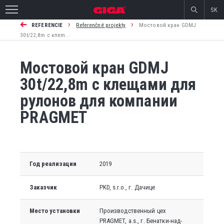
SK
›
›
REFERENCIE
Referenčné projekty
Мостовой кран GDMJ
30t/22,8m с клеm...
Мостовой кран GDMJ
30t/22,8m с клещами для
рулонов для компании
PRAGMET
Год реализации
2019
Заказчик
PKD, s.r.o., г. Дачице
Место установки
Производственный цех
PRAGMET, a.s., г. Бенатки-над-