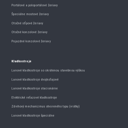
Portálové a poloportálové žeriavy
Špeciálne mostové žeriavy
Otočné stĺpové žeriavy
Otočné konzolové žeriavy
Pojazdné konzolové žeriavy
Kladkostroje
Lanové kladkostroje so skrátenou stavebnou výškou
Lanové kladkostroje dvojkoľajové
Lanové kladkostroje stacionárne
Elektrické reťazové kladkostroje
Zdvihový mechanizmus otvoreného typu (vrátky)
Lanové kladkostroje špeciálne