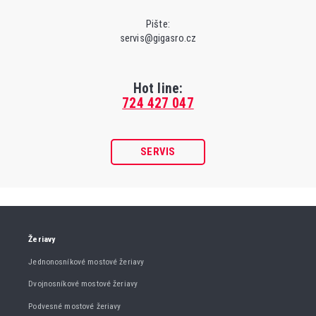
Pište:
servis@gigasro.cz
Hot line:
724 427 047
SERVIS
Žeriavy
Jednonosníkové mostové žeriavy
Dvojnosníkové mostové žeriavy
Podvesné mostové žeriavy