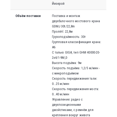
Йизерой
Объём поставки
Поставка и монтаж
двухбалочного мостового крана
GDMJ 30t/22,8m
Пролётí: 22,8м
Грузоподъёмность: 30т
Групповая классификация крана:
A6
С талью GIGA, тип GHM 40000-20-
2x4/1-9M,D
Высота подъёма: 9м
Скорость подъёма: 1,2/5 м/мин -
с микроподъёмом
Скорость передвижения тали:
0...25
м/мин
Скорость передвижения моста
:
0...40
м/мин
Управление: радио с
двухпозиционными
джойстиками, с ремнём для
крепления вокруг живота