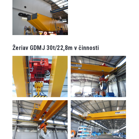
Žeriav GDMJ 30t/22,8m v činnosti