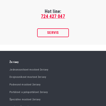
Hot line:
724 427 047
SERVIS
Žeriavy
Jednonosníkové mostové žeriavy
Dvojnosníkové mostové žeriavy
Podvesné mostové žeriavy
Portálové a poloportálové žeriavy
Špeciálne mostové žeriavy