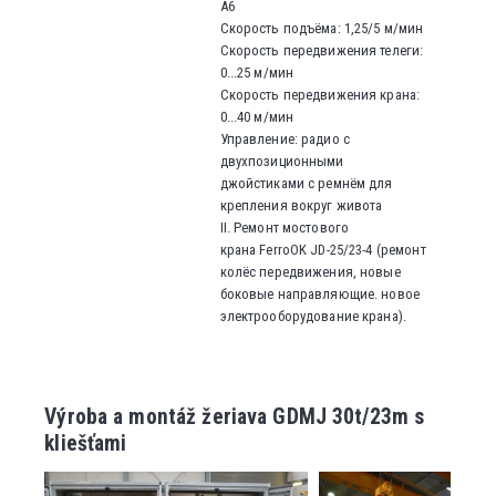
A6
Скорость подъёма: 1,25/5 м/мин
Скорость передвижения телеги:
0...25
м/мин
Скорость передвижения крана
:
0...40
м/мин
Управление: радио с
двухпозиционными
джойстиками с ремнём для
крепления вокруг живота
II. Ремонт мостового
крана
FerroOK JD-25/23-4 (ремонт
колёс передвижения, новые
боковые направляющие. новое
электрооборудование крана).
Výroba a montáž žeriava GDMJ 30t/23m s
kliešťami