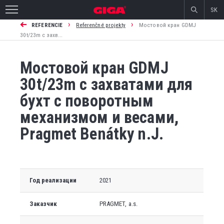
SK
›
›
REFERENCIE
Referenčné projekty
Мостовой кран GDMJ
30t/23m с захв...
Мостовой кран GDMJ
30t/23m с захватами для
бухт с поворотным
механизмом и весами,
Pragmet Benátky n.J.
Год реализации
2021
Заказчик
PRAGMET, a.s.