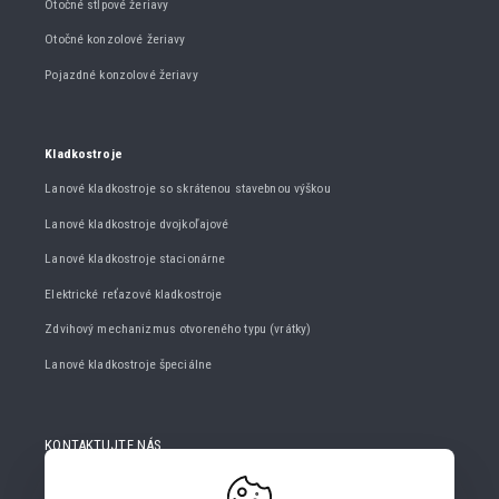
Otočné stĺpové žeriavy
Otočné konzolové žeriavy
Pojazdné konzolové žeriavy
Kladkostroje
Lanové kladkostroje so skrátenou stavebnou výškou
Lanové kladkostroje dvojkoľajové
Lanové kladkostroje stacionárne
Elektrické reťazové kladkostroje
Zdvihový mechanizmus otvoreného typu (vrátky)
Lanové kladkostroje špeciálne
KONTAKTUJTE NÁS
+420 482 427 020
info@gigasro.cz