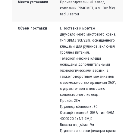
Место установки
Производственный завод
компании PRAGMET, a.s., Benátky
nad Jizerou
Объём поставки
I. Поставка и монтаж
двухбалочного мостового крана
,
тип GDMJ 30t/23m, оснащённого
клещами для рулонов. включая
троллей питания.
Телескопические клещи
оснащены дополнительными
технологическими весами, а
также поворотным механизмом
с возможностью вращения 360°,
с управлением с помощью
коллекторного кольца.
Пролёт: 23м
Грузоподъёмность: 30т
Оснащён телегой GIGA, тип GHM
40000-20-2x4/1-9M,D
Высота подъёма: 9м
Групповая классификация крана: