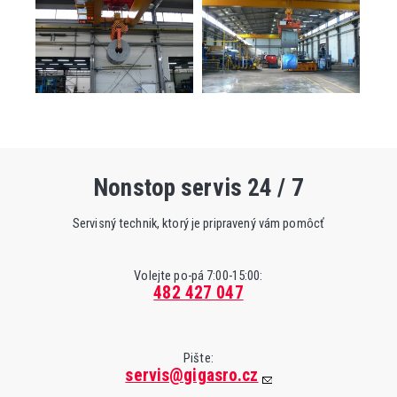
Nonstop servis 24 / 7
Servisný technik, ktorý je pripravený vám pomôcť
Volejte po-pá 7:00-15:00:
482 427 047
Pište:
servis@gigasro.cz