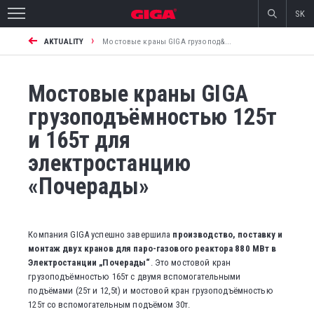
SK
›
AKTUALITY
Мостовые краны GIGA грузопод&...
Мостовые краны GIGA
грузоподъёмностью 125т
и 165т для
электростанцию
«Почерады»
Компания GIGA успешно завершила
производство, поставку и
монтаж двух кранов для паро-газового реактора 880 МВт в
Электростанции „Почерады“
. Это мостовой кран
грузоподъёмностью 165т с двумя вспомогательными
подъёмами (25т и 12,5t) и мостовой кран грузоподъёмностью
125т со вспомогательным подъёмом 30т.