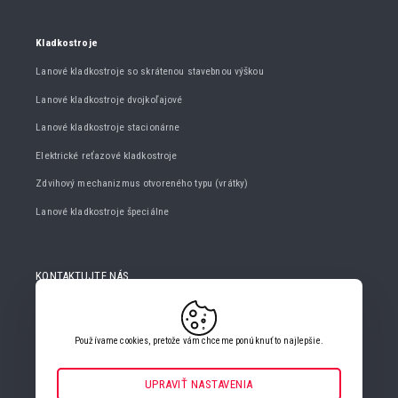
Kladkostroje
Lanové kladkostroje so skrátenou stavebnou výškou
Lanové kladkostroje dvojkoľajové
Lanové kladkostroje stacionárne
Elektrické reťazové kladkostroje
Zdvihový mechanizmus otvoreného typu (vrátky)
Lanové kladkostroje špeciálne
KONTAKTUJTE NÁS
+420 482 427 020
info@gigasro.cz
Používame cookies, pretože vám chceme ponúknuť to najlepšie.
UPRAVIŤ NASTAVENIA
Nevyhnutné