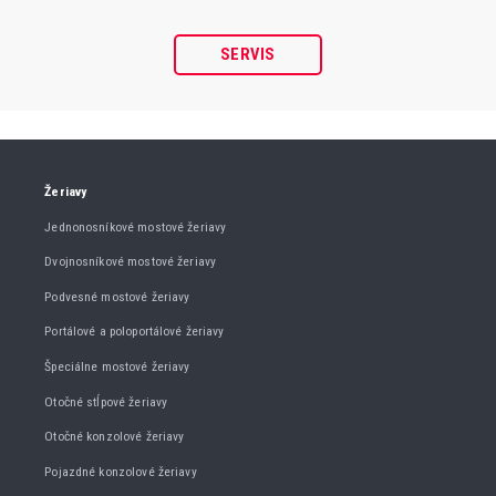
SERVIS
Žeriavy
Jednonosníkové mostové žeriavy
Dvojnosníkové mostové žeriavy
Podvesné mostové žeriavy
Portálové a poloportálové žeriavy
Špeciálne mostové žeriavy
Otočné stĺpové žeriavy
Otočné konzolové žeriavy
Pojazdné konzolové žeriavy