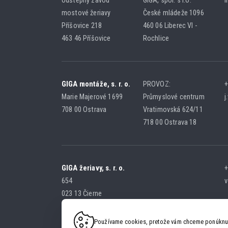
odštepný závod
GIGA, spol. s r.o.
i
mostové žeriavy
České mládeže 1096
Příšovice 218
460 06 Liberec VI -
463 46 Příšovice
Rochlice
GIGA montáže, s. r. o.
PROVOZ:
+
Marie Majerové 1699
Průmyslové centrum
j
708 00 Ostrava
Vratimovská 624/11
718 00 Ostrava 18
GIGA žeriavy, s. r. o.
+
654
v
023 13 Čierne
SLOVENSKÁ REPUBLIKA
Používame cookies, pretože vám chceme ponúknuť 