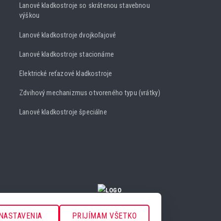
Lanové kladkostroje so skrátenou stavebnou
výškou
Lanové kladkostroje dvojkoľajové
Lanové kladkostroje stacionárne
Elektrické reťazové kladkostroje
Zdvihový mechanizmus otvoreného typu (vrátky)
Lanové kladkostroje špeciálne
NASTAVENIA COOKIES
NASTAVENIA
PRIJÍMAM VŠETKO