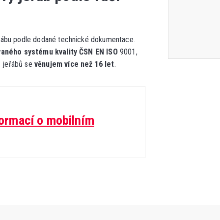
řábu podle dodané technické dokumentace.
vaného systému kvality ČSN EN ISO
9001,
 jeřábů se
věnujem více než 16 let
.
formací o mobilním