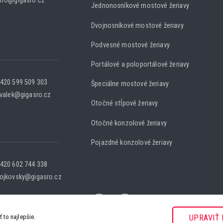
nfo@gigasro.cz
Jednonosníkové mostové žeriavy
Dvojnosníkové mostové žeriavy
Podvesné mostové žeriavy
Portálové a poloportálové žeriavy
420 599 509 303
Špeciálne mostové žeriavy
.valek@gigasro.cz
Otočné stĺpové žeriavy
Otočné konzolové žeriavy
Pojazdné konzolové žeriavy
420 602 744 338
ojkovsky@gigasro.cz
to najlepšie.
UPRAVIŤ 