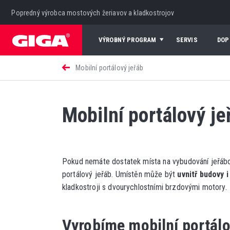
Popredný výrobca mostových žeriavov a kladkostrojov
VÝROBNÝ PROGRAM
SERVIS
DOP
Mobilní portálový jeřáb
Mobilní portálový je
Pokud nemáte dostatek místa na vybudování jeřáb
portálový jeřáb. Umístěn může být
uvnitř budovy 
kladkostroji s dvourychlostními brzdovými motory.
Vyrobíme mobilní portálo