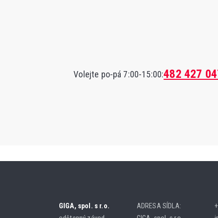
482 427 04
Volejte po-pá 7:00-15:00:
GIGA, spol. s r.o.
ADRESA SÍDLA:
+