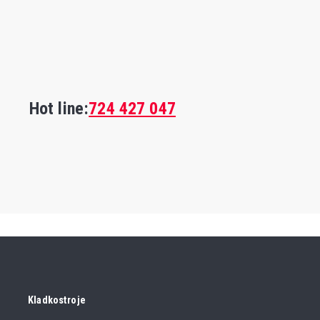
Hot line:
724 427 047
Kladkostroje