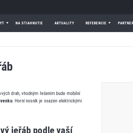
YT
NA STIAHNUTIE
AKTUALITY
REFERENCIE
PARTNER
řáb
ových drah, vhodným řešením bude mobilní
i venku
. Horní nosník je osazen elektrickými
vý jeřáb podle vaší