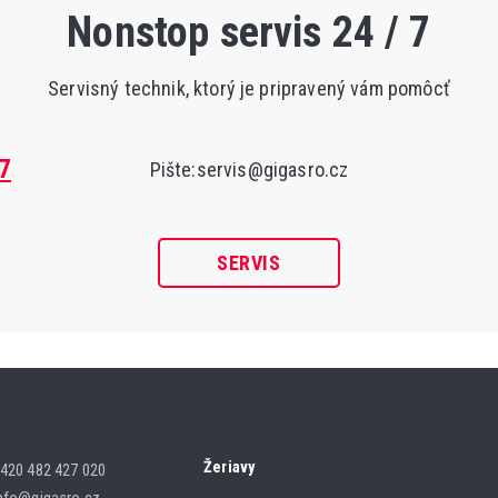
Nonstop servis 24 / 7
Servisný technik, ktorý je pripravený vám pomôcť
7
Pište:
servis@gigasro.cz
SERVIS
Žeriavy
420 482 427 020