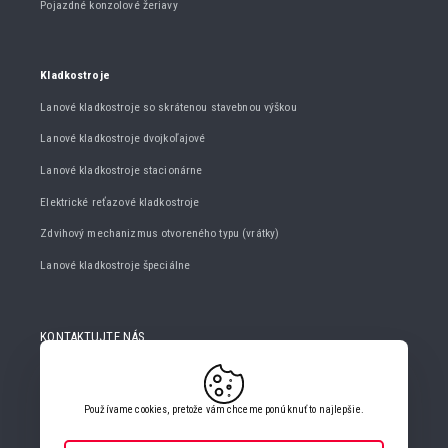
Pojazdné konzolové žeriavy
Kladkostroje
Lanové kladkostroje so skrátenou stavebnou výškou
Lanové kladkostroje dvojkoľajové
Lanové kladkostroje stacionárne
Elektrické reťazové kladkostroje
Zdvihový mechanizmus otvoreného typu (vrátky)
Lanové kladkostroje špeciálne
KONTAKTUJTE NÁS
+420 482 427 020
info@gigasro.cz
Používame cookies, pretože vám chceme ponúknuť to najlepšie.