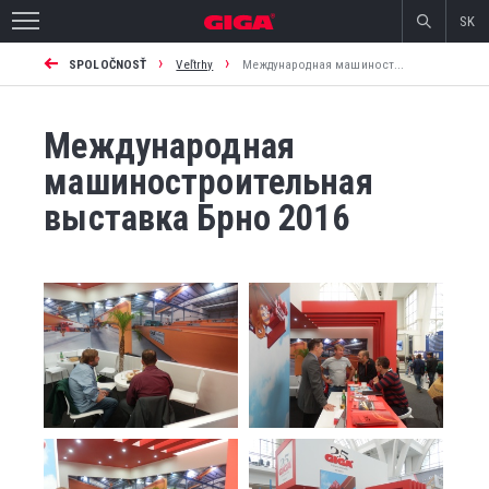
SK
›
›
SPOLOČNOSŤ
Veľtrhy
Международная машиност...
Международная
машиностроительная
выставка Брно 2016