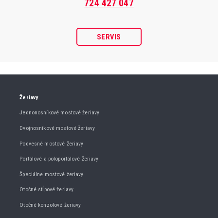
724 427 047
SERVIS
Žeriavy
Jednonosníkové mostové žeriavy
Dvojnosníkové mostové žeriavy
Podvesné mostové žeriavy
Portálové a poloportálové žeriavy
Špeciálne mostové žeriavy
Otočné stĺpové žeriavy
Otočné konzolové žeriavy