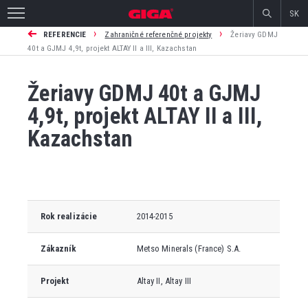
SK
›
›
REFERENCIE
Zahraničné referenčné projekty
Žeriavy GDMJ
40t a GJMJ 4,9t, projekt ALTAY II a III, Kazachstan
Žeriavy GDMJ 40t a GJMJ
4,9t, projekt ALTAY II a III,
Kazachstan
Rok realizácie
2014-2015
Zákazník
Metso Minerals (France) S.A.
Projekt
Altay II, Altay III