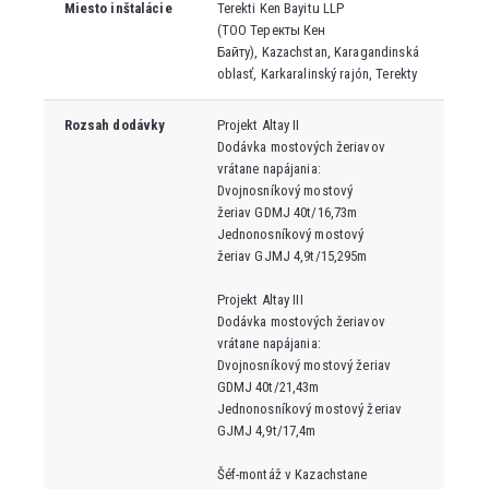
Miesto inštalácie
Terekti Ken Bayitu LLP
(
ТОО
Теректы Кен
Байту
),
Kazachstan, Karagandinská
oblasť, Karkaralinský rajón, Terekty
Rozsah dodávky
Projekt Altay II
Dodávka mostových žeriavov
vrátane napájania:
Dvojnosníkový mostový
žeriav GDMJ 40t/16,73m
Jednonosníkový mostový
žeriav GJMJ 4,9t/15,295m
Projekt Altay III
Dodávka mostových žeriavov
vrátane napájania:
Dvojnosníkový mostový žeriav
GDMJ 40t/21,43m
Jednonosníkový mostový žeriav
GJMJ 4,9t/17,4m
Šéf-montáž v Kazachstane