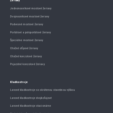
Žeriavy
Jednonosníkové mostové žeriavy
Dvojnosníkové mostové žeriavy
Podvesné mostové žeriavy
Portálové a poloportálové žeriavy
Špeciálne mostové žeriavy
Otočné stĺpové žeriavy
Otočné konzolové žeriavy
Pojazdné konzolové žeriavy
Kladkostroje
Lanové kladkostroje so skrátenou stavebnou výškou
Lanové kladkostroje dvojkoľajové
Lanové kladkostroje stacionárne