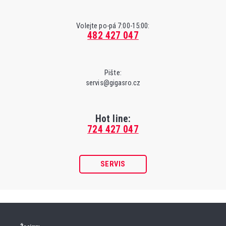
Volejte po-pá 7:00-15:00:
482 427 047
Pište:
servis@gigasro.cz
Hot line:
724 427 047
SERVIS