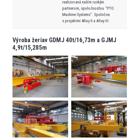
realizovaná naším ruským
partnerom, spoločnosťou "PTO
Machine-Systems". Spoločne
s projektmi Altay II a Altay III.
Výroba žeriav GDMJ 40t/16,73m a GJMJ
4,9t/15,285m