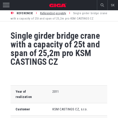
SK
›
›
REFERENCIE
Referenčné projekty
Single girder bridge crane
with a capacity of 25t and span of 25,2m pro KSM CASTINGS CZ
Single girder bridge crane
with a capacity of 25t and
span of 25,2m pro KSM
CASTINGS CZ
Year of
2011
realization
Customer
KSM CASTINGS CZ, s.r.o.