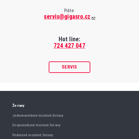
Pište:
servis@gigasro.cz
Hot line:
724 427 047
SERVIS
Žeriavy
Jednonosníkové mostové žeriavy
Dvojnosníkové mostové žeriavy
Podvesné mostové žeriavy