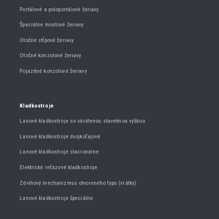
Portálové a poloportálové žeriavy
Špeciálne mostové žeriavy
Otočné stĺpové žeriavy
Otočné konzolové žeriavy
Pojazdné konzolové žeriavy
Kladkostroje
Lanové kladkostroje so skrátenou stavebnou výškou
Lanové kladkostroje dvojkoľajové
Lanové kladkostroje stacionárne
Elektrické reťazové kladkostroje
Zdvihový mechanizmus otvoreného typu (vrátky)
Lanové kladkostroje špeciálne