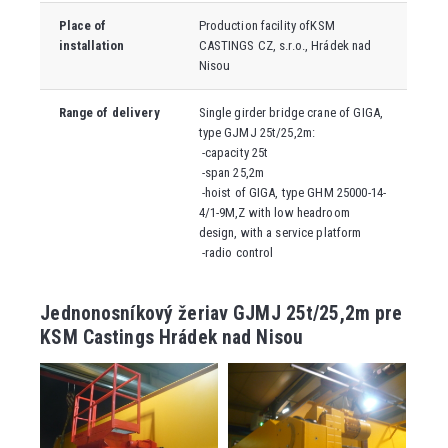
Place of
Production facility of
KSM
installation
CASTINGS CZ, s.r.o., Hrádek nad
Nisou
Range of delivery
Single girder bridge crane of GIGA,
type GJMJ 25t/25,2m:
-capacity 25t
-span 25,2m
-hoist of GIGA, type GHM 25000-14-
4/1-9M,Z with low headroom
design, with a service platform
-radio control
Jednonosníkový žeriav GJMJ 25t/25,2m pre
KSM Castings Hrádek nad Nisou