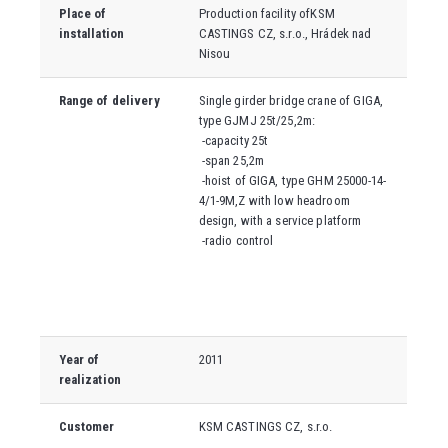
Place of
Production facility of
KSM
installation
CASTINGS CZ, s.r.o., Hrádek nad
Nisou
Range of delivery
Single girder bridge crane of GIGA,
type GJMJ 25t/25,2m:
-capacity 25t
-span 25,2m
-hoist of GIGA, type GHM 25000-14-
4/1-9M,Z with low headroom
design, with a service platform
-radio control
Year of
2011
realization
Customer
KSM CASTINGS CZ, s.r.o.