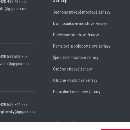
Žeriavy
420 482 427 020
nfo@gigasro.cz
Jednonosníkové mostové žeriavy
Dvojnosníkové mostové žeriavy
Podvesné mostové žeriavy
Portálové a poloportálové žeriavy
420 599 509 303
Špeciálne mostové žeriavy
.valek@gigasro.cz
Otočné stĺpové žeriavy
Otočné konzolové žeriavy
Pojazdné konzolové žeriavy
420 602 744 338
ojkovsky@gigasro.cz