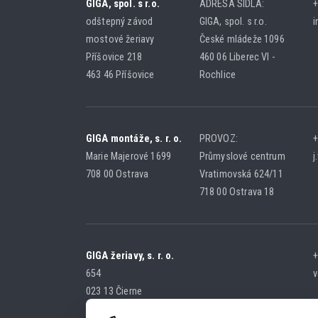
GIGA, spol. s r.o.
ADRESA SÍDLA:
+
odštepný závod
GIGA, spol. s r.o.
i
mostové žeriavy
České mládeže 1096
Příšovice 218
460 06 Liberec VI -
463 46 Příšovice
Rochlice
GIGA montáže, s. r. o.
PROVOZ:
+
Marie Majerové 1699
Průmyslové centrum
j
708 00 Ostrava
Vratimovská 624/11
718 00 Ostrava 18
GIGA žeriavy, s. r. o.
+
654
v
023 13 Čierne
SLOVENSKÁ REPUBLIKA