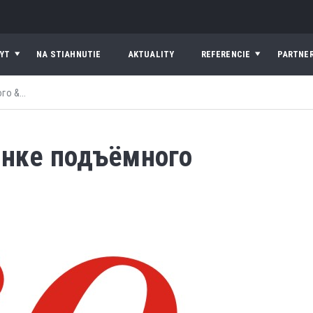
YT
NA STIAHNUTIE
AKTUALITY
REFERENCIE
PARTNER
го &...
рынке подъёмного