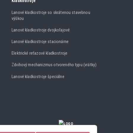
Kladkostroje
Lanové kladkostroje so skrátenou stavebnou
výškou
Lanové kladkostroje dvojkoľajové
Lanové kladkostroje stacionárne
Elektrické reťazové kladkostroje
Zdvihový mechanizmus otvoreného typu (vrátky)
Lanové kladkostroje špeciálne
NASTAVENIA COOKIES