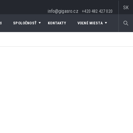
SK
info@gigasro.cz
+420 482 427 020
I
SPOLOČNOSŤ
KONTAKTY
VOĽNÉ MIESTA