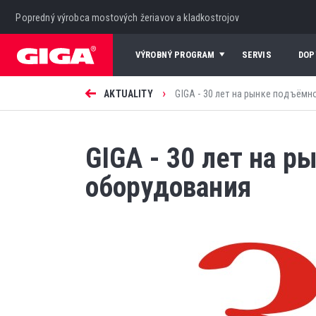
Popredný výrobca mostových žeriavov a kladkostrojov
VÝROBNÝ PROGRAM
SERVIS
DOP
›
AKTUALITY
GIGA - 30 лет на рынке подъёмно
GIGA - 30 лет на 
оборудования