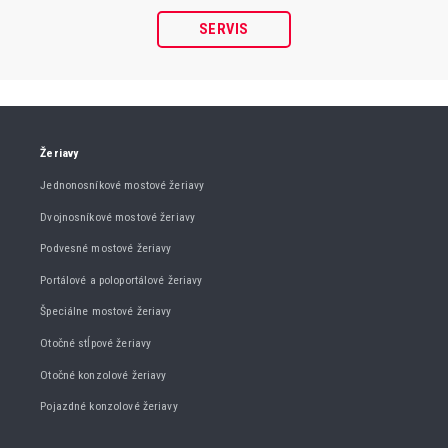
SERVIS
Žeriavy
Jednonosníkové mostové žeriavy
Dvojnosníkové mostové žeriavy
Podvesné mostové žeriavy
Portálové a poloportálové žeriavy
Špeciálne mostové žeriavy
Otočné stĺpové žeriavy
Otočné konzolové žeriavy
Pojazdné konzolové žeriavy