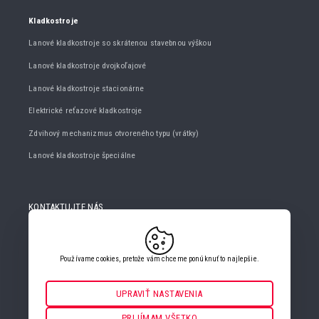
Kladkostroje
Lanové kladkostroje so skrátenou stavebnou výškou
Lanové kladkostroje dvojkoľajové
Lanové kladkostroje stacionárne
Elektrické reťazové kladkostroje
Zdvihový mechanizmus otvoreného typu (vrátky)
Lanové kladkostroje špeciálne
KONTAKTUJTE NÁS
+420 482 427 020
info@gigasro.cz
Používame cookies, pretože vám chceme ponúknuť to najlepšie.
UPRAVIŤ NASTAVENIA
Nevyhnutné
VŽDY AKTÍVNE
PRIJÍMAM VŠETKO