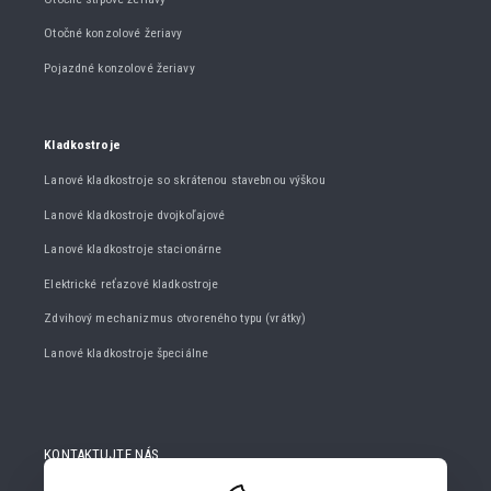
Otočné konzolové žeriavy
Pojazdné konzolové žeriavy
Kladkostroje
Lanové kladkostroje so skrátenou stavebnou výškou
Lanové kladkostroje dvojkoľajové
Lanové kladkostroje stacionárne
Elektrické reťazové kladkostroje
Zdvihový mechanizmus otvoreného typu (vrátky)
Lanové kladkostroje špeciálne
KONTAKTUJTE NÁS
+420 482 427 020