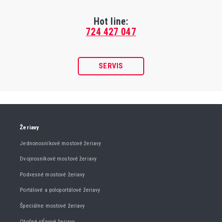
Hot line:
724 427 047
SERVIS
Žeriavy
Jednonosníkové mostové žeriavy
Dvojnosníkové mostové žeriavy
Podvesné mostové žeriavy
Portálové a poloportálové žeriavy
Špeciálne mostové žeriavy
Otočné stĺpové žeriavy