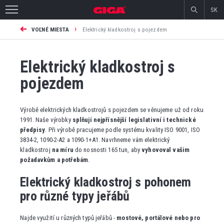
SK
›
VOĽNÉ MIESTA
Elektrický kladkostroj s pojezdem
Elektrický kladkostroj s
pojezdem
Výrobě elektrických kladkostrojů s pojezdem se věnujeme už od roku
1991. Naše výrobky
splňují nejpřísnější legislativní i technické
předpisy
. Při výrobě pracujeme podle systému kvality ISO 9001, ISO
3834-2, 1090-2-A2 a 1090-1+A1. Navrhneme vám elektrický
kladkostroj
na míru
do nosnosti 165 tun, aby
vyhovoval vašim
požadavkům a potřebám
.
Elektrický kladkostroj s pohonem
pro různé typy jeřábů
Najde využití u různých typů jeřábů -
mostové, portálové nebo pro