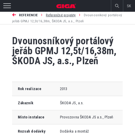
SK
›
›
REFERENCIE
Referenčné projekty
Dvounosníkový portálový
jeřáb GPMJ 12,5t/16,38m, ŠKODA JS, a.s., Plzeň
Dvounosníkový portálový
jeřáb GPMJ 12,5t/16,38m,
ŠKODA JS, a.s., Plzeň
Rok realizace
2013
Zákazník
ŠKODA JS, a.s.
Místo instalace
Provozovna ŠKODA JS a.s., Plzeň
Rozsah dodávky
Dodávka a montáž