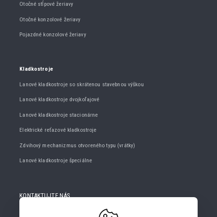
Otočné stĺpové žeriavy
Otočné konzolové žeriavy
Pojazdné konzolové žeriavy
Kladkostroje
Lanové kladkostroje so skrátenou stavebnou výškou
Lanové kladkostroje dvojkoľajové
Lanové kladkostroje stacionárne
Elektrické reťazové kladkostroje
Zdvihový mechanizmus otvoreného typu (vrátky)
Lanové kladkostroje špeciálne
KONTAKTUJTE NÁS
+420 482 427 020
info@gigasro.cz