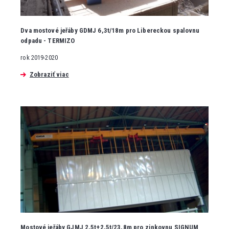
Dva mostové jeřáby GDMJ 6,3t/18m pro Libereckou spalovnu
odpadu - TERMIZO
rok 2019-2020
Zobraziť viac
Mostové jeřáby GJMJ 2,5t+2,5t/23,8m pro zinkovnu SIGNUM