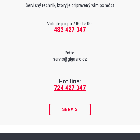
Servisný technik, ktorý je pripravený vám pomôcť
Volejte po-pá 7:00-15:00:
482 427 047
Pište:
servis@gigasro.cz
Hot line:
724 427 047
SERVIS