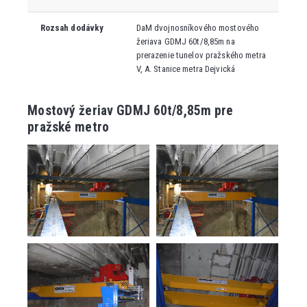
Rozsah dodávky
DaM dvojnosníkového mostového
žeriava GDMJ 60t/8,85m na
prerazenie tunelov pražského metra
V, A. Stanice metra Dejvická
Mostový žeriav GDMJ 60t/8,85m pre
pražské metro