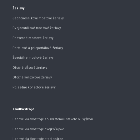
Žeriavy
Jednonosníkové mostové žeriavy
Dvojnosníkové mostové žeriavy
Podvesné mostové žeriavy
Portálové a poloportálové žeriavy
Špeciálne mostové žeriavy
Otočné stĺpové žeriavy
Otočné konzolové žeriavy
Pojazdné konzolové žeriavy
Kladkostroje
Lanové kladkostroje so skrátenou stavebnou výškou
Lanové kladkostroje dvojkoľajové
Lanové kladkostroje stacionárne