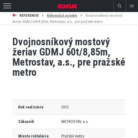
SK
›
›
REFERENCIE
Referenčné projekty
Dvojnosníkový mostový
žeriav GDMJ 60t/8,85m, Metrostav, a.s., pre pražské metro
Dvojnosníkový mostový
žeriav GDMJ 60t/8,85m,
Metrostav, a.s., pre pražské
metro
Rok realizácie
2012
Zákazník
METROSTAV, a.s.
Miesto inštalácie
Pražské metro