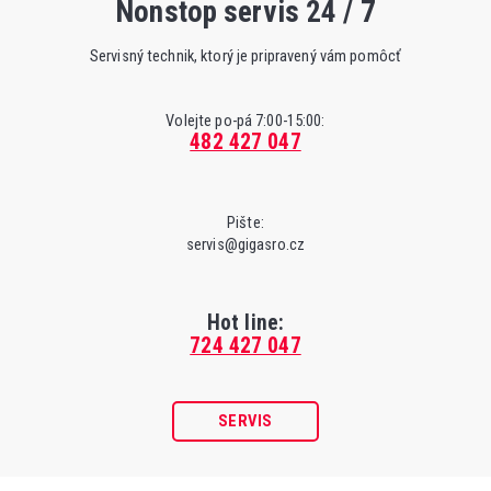
Nonstop servis 24 / 7
Servisný technik, ktorý je pripravený vám pomôcť
Volejte po-pá 7:00-15:00:
482 427 047
Pište:
servis@gigasro.cz
Hot line:
724 427 047
SERVIS