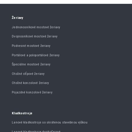
Žeriavy
Jednonosníkové mostové žeriavy
Dvojnosníkové mostové žeriavy
Podvesné mostové žeriavy
Portálové a poloportálové žeriavy
Špeciálne mostové žeriavy
Otočné stĺpové žeriavy
Otočné konzolové žeriavy
Pojazdné konzolové žeriavy
Kladkostroje
Lanové kladkostroje so skrátenou stavebnou výškou
Lanové kladkostroje dvojkoľajové