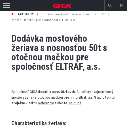
SK
›
AKTUALITY
Dodávka mostového žeriava s nosnosťou 50t s
otočnou mačkou pre spoločnosť ELTRAF, a.s.
Dodávka mostového
žeriava s nosnosťou 50t s
otočnou mačkou pre
spoločnosť ELTRAF, a.s.
Spoločnosť GIGA dodala a sprevádzkovala špeciálny dvojnosníkový
mostový žeriav s otočnou mačkou pre firmu Eltraf, a.s.
Viac o tomto
projekte
v sekcii
Referencie
alebo na
Youtube
.
Charakteristika žeriava: