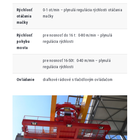
Rýchlosť
0-1 ot/min – plynulá regulácia rýchlosti otáčania
otáčania
mačky
mačky
Rýchlosť
pre nosnosť do 16 t: 0-80 m/min – plynulá
pohybu
regulácia rýchlosti
mosta
pre nosnosť 16-50t: 0-40 m/min – plynulá
regulácia rýchlosti
Ovládanie
diaľkové rádiové s tlačidlovým ovládačom