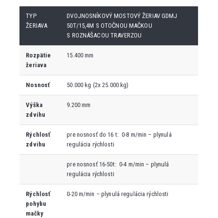
TYP
DVOJNOSNÍKOVÝ MOSTOVÝ ŽERIAV GDMJ
ŽERIAVA
50T/15,4M S OTOČNOU MAČKOU
S ROZNÁŠACOU TRAVERZOU
Rozpätie
15.400 mm
žeriava
Nosnosť
50.000 kg (2x 25.000 kg)
Výška
9.200 mm
zdvihu
Rýchlosť
pre nosnosť do 16 t: 0-8 m/min – plynulá
zdvihu
regulácia rýchlosti
pre nosnosť 16-50t: 0-4 m/min – plynulá
regulácia rýchlosti
Rýchlosť
0-20 m/min – plynulá regulácia rýchlosti
pohybu
mačky