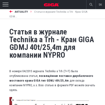
SK
›
AKTUALITY
Статья в журнале Technika a Trh - Кран GIGA
GDM...
Статья в журнале
Technika a Trh - Кран GIGA
GDMJ 40t/25,4m для
компании NYPRO
В номере 04/2015 журнала Technika a Trh (T+T) была
опубликована статья,
посвящённая поставке двухбалочного
мостового крана GIGA тип GDMJ 40t/25,4m
для склада
компании NYPRO, a.s. Всю статью в формате PDF можете скачать
здесь.