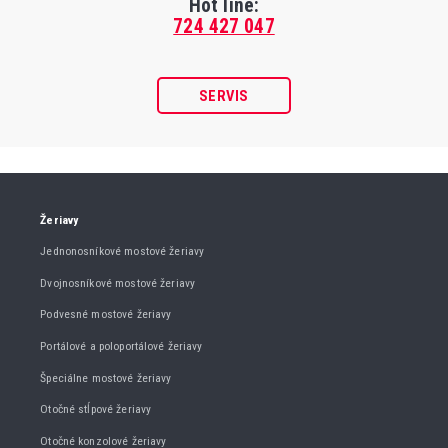
Hot line:
724 427 047
SERVIS
Žeriavy
Jednonosníkové mostové žeriavy
Dvojnosníkové mostové žeriavy
Podvesné mostové žeriavy
Portálové a poloportálové žeriavy
Špeciálne mostové žeriavy
Otočné stĺpové žeriavy
Otočné konzolové žeriavy