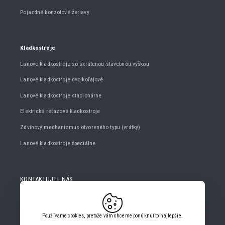
Pojazdné konzolové žeriavy
Kladkostroje
Lanové kladkostroje so skrátenou stavebnou výškou
Lanové kladkostroje dvojkoľajové
Lanové kladkostroje stacionárne
Elektrické reťazové kladkostroje
Zdvihový mechanizmus otvoreného typu (vrátky)
Lanové kladkostroje špeciálne
KONTAKTUJTE NÁS
+420 482 427 020
info@gigasro.cz
Používame cookies, pretože vám chceme ponúknuť to najlepšie.