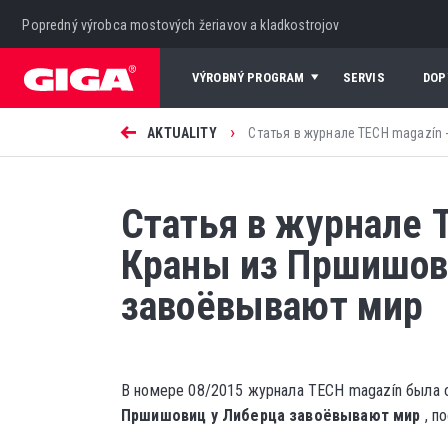
Popredný výrobca mostových žeriavov a kladkostrojov
VÝROBNÝ PROGRAM
SERVIS
DOP
›
AKTUALITY
Статья в журнале TECH magazín -
Статья в журнале 
Краны из Пршишов
завоёвывают мир
В номере 08/2015 журнала TECH magazín была о
Пршишовиц у Либерца завоёвывают мир
, п