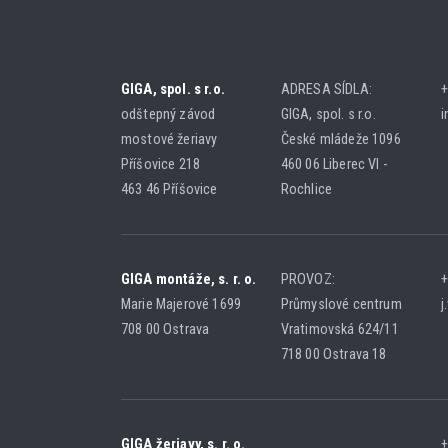
GIGA, spol. s r.o.
ADRESA SÍDLA:
+
odštepný závod
GIGA, spol. s r.o.
i
mostové žeriavy
České mládeže 1096
Příšovice 218
460 06 Liberec VI -
463 46 Příšovice
Rochlice
GIGA montáže, s. r. o.
PROVOZ:
+
Marie Majerové 1699
Průmyslové centrum
j
708 00 Ostrava
Vratimovská 624/11
718 00 Ostrava 18
GIGA žeriavy, s. r. o.
+