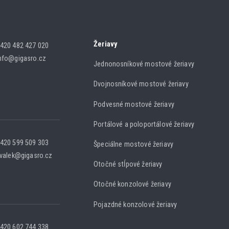
Žeriavy
420 482 427 020
nfo@gigasro.cz
Jednonosníkové mostové žeriavy
Dvojnosníkové mostové žeriavy
Podvesné mostové žeriavy
Portálové a poloportálové žeriavy
420 599 509 303
Špeciálne mostové žeriavy
.valek@gigasro.cz
Otočné stĺpové žeriavy
Otočné konzolové žeriavy
Pojazdné konzolové žeriavy
420 602 744 338