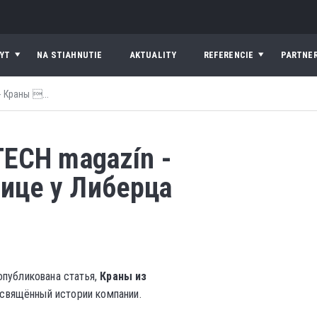
YT
NA STIAHNUTIE
AKTUALITY
REFERENCIE
PARTNER
 Краны ...
TECH magazín -
ице у Либерца
публикована статья,
Краны из
освящённый истории компании.