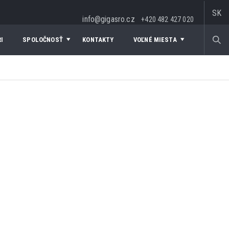
SK
info@gigasro.cz
+420 482 427 020
I
SPOLOČNOSŤ
KONTAKTY
VOĽNÉ MIESTA