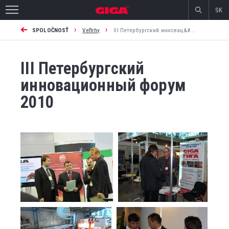
SK
›
›
SPOLOČNOSŤ
Veľtrhy
III Петербургский инновац&#...
III Петербургский
инновационный форум
2010