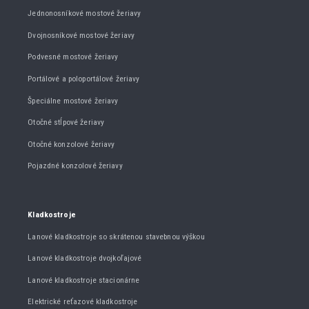
Jednonosníkové mostové žeriavy
Dvojnosníkové mostové žeriavy
Podvesné mostové žeriavy
Portálové a poloportálové žeriavy
Špeciálne mostové žeriavy
Otočné stĺpové žeriavy
Otočné konzolové žeriavy
Pojazdné konzolové žeriavy
Kladkostroje
Lanové kladkostroje so skrátenou stavebnou výškou
Lanové kladkostroje dvojkoľajové
Lanové kladkostroje stacionárne
Elektrické reťazové kladkostroje