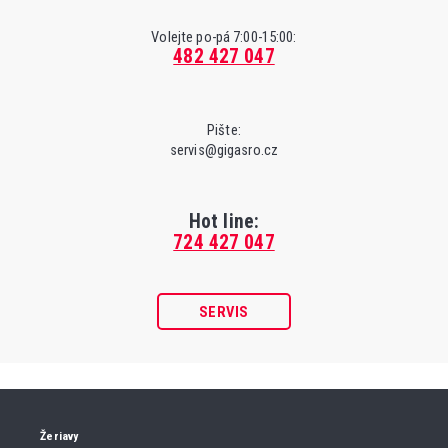
Volejte po-pá 7:00-15:00:
482 427 047
Pište:
servis@gigasro.cz
Hot line:
724 427 047
SERVIS
Žeriavy